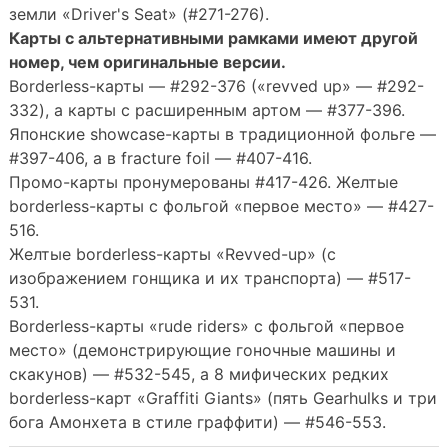
земли «Driver's Seat» (#271-276).
Карты с альтернативными рамками имеют другой
номер, чем оригинальные версии.
Borderless-карты — #292-376 («revved up» — #292-
332), а карты с расширенным артом — #377-396.
Японские showcase-карты в традиционной фольге —
#397-406, а в fracture foil — #407-416.
Промо-карты пронумерованы #417-426. Желтые
borderless-карты с фольгой «первое место» — #427-
516.
Желтые borderless-карты «Revved-up» (с
изображением гонщика и их транспорта) — #517-
531.
Borderless-карты «rude riders» с фольгой «первое
место» (демонстрирующие гоночные машины и
скакунов) — #532-545, а 8 мифических редких
borderless-карт «Graffiti Giants» (пять Gearhulks и три
бога Амонхета в стиле граффити) — #546-553.