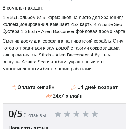
В комплект входит:
1 Stitch альбом из 9-кармашков на листе для хранения/
коллекционирования, вмещает 252 карты 4 Azurite Sea
бустера 1 Stitch - Alien Buccaneer фойловая промо карта
Сменив
доску для
серфинга
на
пиратский
корабль
,
Стич
готов
отправиться
к
вам
домой
с
такими
сокровищами
,
как
промо
-
карта
Stitch
-
Alien
Buccaneer
,
4
бустера
выпуска
Azurite
Sea
и
альбом
,
украшенный
его
многочисленными
блестящими
работами
.
Оплата онлайн
14 дней возврат
24x7 онлайн
0/5
0 отзывы
Написать отзыв