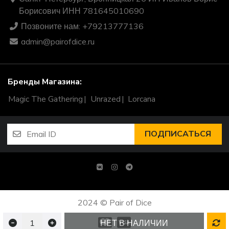
Борисович ИНН 781645010690
Позвоните нам: +79213777136
admin@pairofdice.ru
Бренды Магазина:
Magic The Gathering
Unrazed
Lorcana
ПОДПИСАТЬСЯ
2024 © Pair of Dice
НЕТ В НАЛИЧИИ