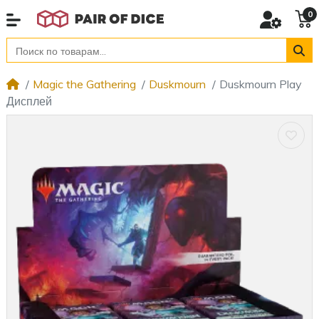
0
Magic the Gathering
Duskmourn
Duskmourn Play
Дисплей