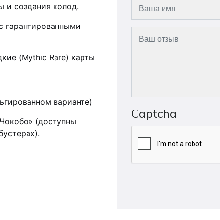
ы и создания колод.
 с гарантированными
кие (Mythic Rare) карты
льгированном варианте)
Captcha
Чокобо» (доступны
бустерах).