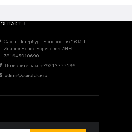
КОНТАКТЫ
Санкт-Петербург, Бронницкая 26 ИП
Иванов Борис Борисович ИНН
781645010690
Позвоните нам: +79213777136
admin@pairofdice.ru