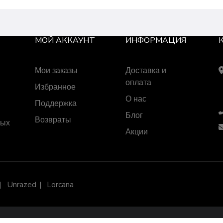
МОЙ АККАУНТ
ИНФОРМАЦИЯ
Мои заказы
Доставка и
оплата
Избранное
О нас
Поддержка
Блог
Возвраты
ных
Акции
Unrazed
Lorcana