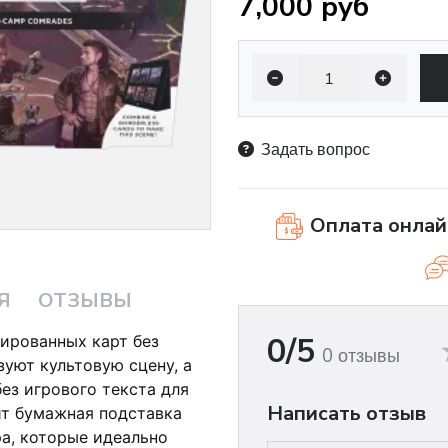
7,000 руб
Задать вопрос
Оплата онлай
Я
ОТЗЫВЫ
0/5
ированных карт без
0 отзывы
уют культовую сцену, а
ез игрового текста для
Написать отзыв
ит бумажная подставка
ра, которые идеально