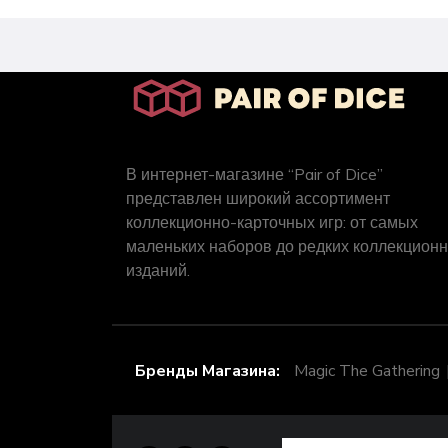
В интернет-магазине “Pair of Dice”
представлен широкий ассортимент
коллекционно-карточных игр: от самых
маленьких наборов до редких коллекцион
изданий.
Бренды Магазина:
Magic The Gathering