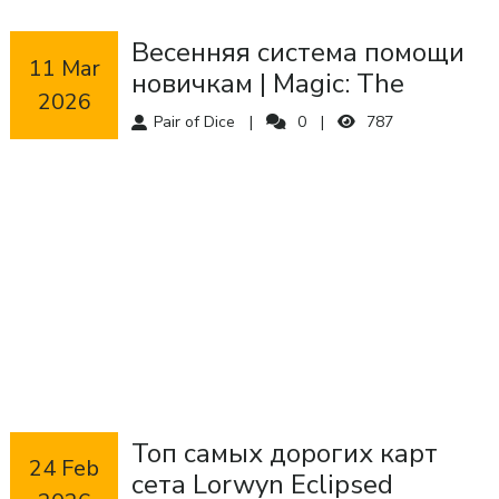
Весенняя система помощи
 11 Mar 
новичкам | Magic: The
2026
Gathering
Pair of Dice
0
787
Топ самых дорогих карт
 24 Feb 
сета Lorwyn Eclipsed