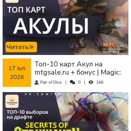
Топ-10 карт Акул на
 17 Jun 
mtgsale.ru + бонус | Magic:
2026
the Gathering
Pair of Dice
0
146