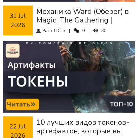
Механика Ward (Оберег) в
 31 Jul 
Magic: The Gathering |
2026
Частые вопросы
Pair of Dice
0
30
10 лучших видов токенов-
 22 Jul 
артефактов, которые вы
2026