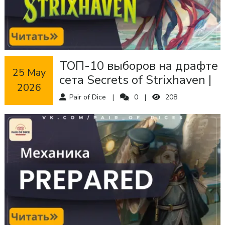
ТОП-10 выборов на драфте
 25 May 
сета Secrets of Strixhaven |
2026
Magic: The Gathering
Pair of Dice
0
208