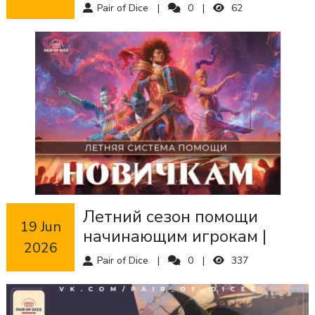
можете создать в Magic:
Pair of Dice
0
62
The Gathering
Летний сезон помощи
 19 Jun 
начинающим игрокам |
2026
Magic: The Gathering | Pair
Pair of Dice
0
337
of Dice