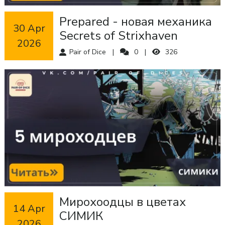
Prepared - новая механика
 30 Apr 
Secrets of Strixhaven
2026
Pair of Dice
0
326
Мирохоодцы в цветах
 14 Apr 
СИМИК
2026