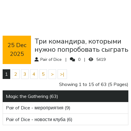
Три командира, которыми
 25 Dec 
нужно попробовать сыграть
2025
в 2026 году!
Pair of Dice
0
5419
1
2
3
4
5
>
>|
Showing 1 to 15 of 63 (5 Pages)
Magic the Gathering (63)
Pair of Dice - мероприятия (9)
Pair of Dice - новости клуба (6)