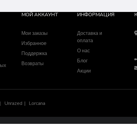
МОЙ АККАУНТ
ИНФОРМАЦИЯ
Мои заказы
Доставка и
оплата
Избранное
О нас
Поддержка
Блог
Возвраты
ных
Акции
Unrazed
Lorcana