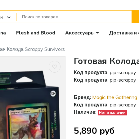
ии
ana
Flesh and Blood
Аксессуары
Доставка и 
ая Колода Scrappy Survivors
Готовая Колода
Код продукта:
pip-scrappy
Код продукта:
pip-scrappy
Бренд:
Magic the Gathering
Код продукта:
pip-scrappy
Наличие:
Нет в наличии
5,890 руб