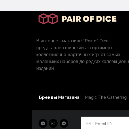
В интернет-магазине “Pair of Dice”
представлен широкий ассортимент
коллекционно-карточных игр: от самых
маленьких наборов до редких коллекцион
изданий.
Бренды Магазина:
Magic The Gathering