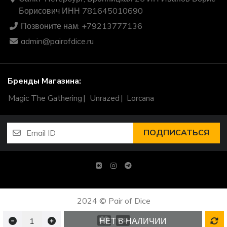
Борисович ИНН 781645010690
Позвоните нам: +79213777136
admin@pairofdice.ru
Бренды Магазина:
Magic The Gathering
Unrazed
Lorcana
ПОДПИСАТЬСЯ
2024 © Pair of Dice
НЕТ В НАЛИЧИИ